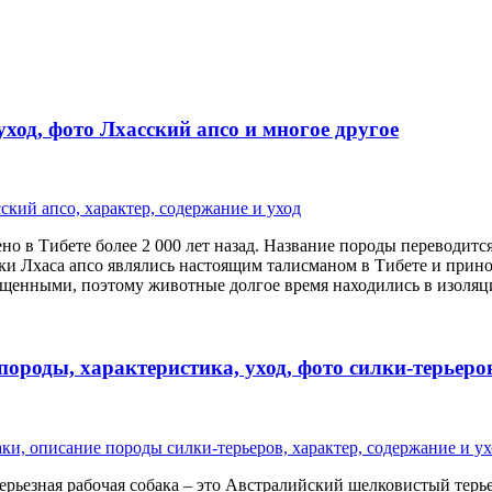
ход, фото Лхасский апсо и многое другое
ено в Тибете более 2 000 лет назад. Название породы переводит
 Лхаса апсо являлись настоящим талисманом в Тибете и принос
ященными, поэтому животные долгое время находились в изоляци
роды, характеристика, уход, фото силки-терьеров
серьезная рабочая собака – это Австралийский шелковистый тер