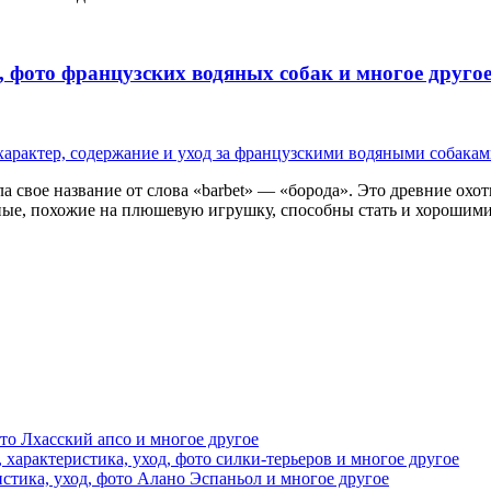
, фото французских водяных собак и многое друго
а свое название от слова «barbet» — «борода». Это древние охо
тные, похожие на плюшевую игрушку, способны стать и хорошим
то Лхасский апсо и многое другое
арактеристика, уход, фото силки-терьеров и многое другое
стика, уход, фото Алано Эспаньол и многое другое