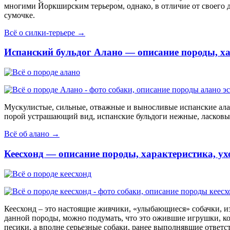
многими Йоркширским терьером, однако, в отличие от своего д
сумочке.
Всё о силки-терьере →
Испанский бульдог Алано — описание породы, хар
Мускулистые, сильные, отважные и выносливые испанские алан
порой устрашающий вид, испанские бульдоги нежные, ласков
Всё об алано →
Кеесхонд — описание породы, характеристика, у
Кеесхонд – это настоящие живчики, «улыбающиеся» собачки, и
данной породы, можно подумать, что это ожившие игрушки, кот
песики, а вполне серьезные собаки, ранее выполнявшие ответс