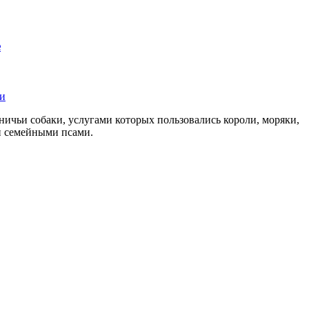
е
тничьи собаки, услугами которых пользовались короли, моряки,
и семейными псами.