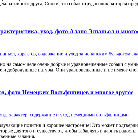
екоративного друга, Силки, это собака-трудоголик, которая пре
актеристика, уход, фото Алано Эспаньол и много
о на самом деле очень добрые и уравновешенные собаки с умны
ые и добродушные натуры. Они уравновешенные и не имеют спо
ход, фото Немецких Вольфшпицев и многое другое
злучающие позитив и хорошее настроение! Это может подтвердит
орые для того и существуют, чтобы забавлять и дарить радость.
твенные задания.