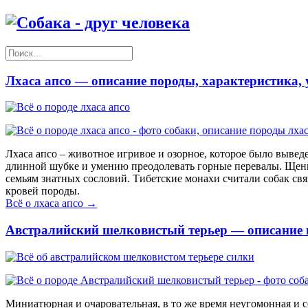
Лхаса апсо — описание породы, характеристика, у
Лхаса апсо – животное игривое и озорное, которое было вывед
длинной шубке и умению преодолевать горные перевалы. Щенки
семьям знатных сословий. Тибетские монахи считали собак св
кровей породы.
Всё о лхаса апсо →
Австралийский шелковистый терьер — описание по
Миниатюрная и очаровательная, в то же время неугомонная и 