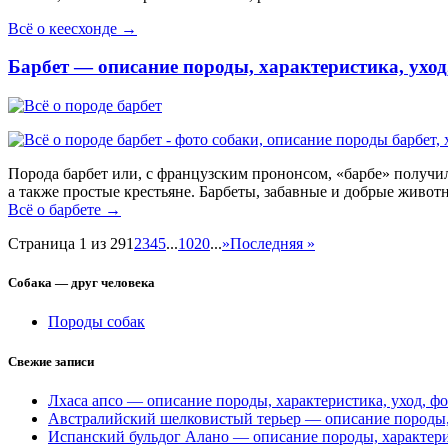
Всё о кеесхонде →
Барбет — описание породы, характеристика, уход
Порода барбет или, с французским прононсом, «барбе» получил
а также простые крестьяне. Барбеты, забавные и добрые живо
Всё о барбете →
Страница 1 из 29
1
2
3
4
5
...
10
20
...
»
Последняя »
Собака — друг человека
Породы собак
Свежие записи
Лхаса апсо — описание породы, характеристика, уход, фо
Австралийский шелковистый терьер — описание породы, х
Испанский бульдог Алано — описание породы, характери